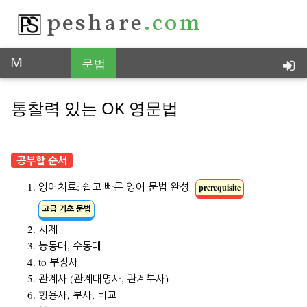
peshare
.com
M
문법
통찰력 있는 피이쉐어, 한국 No.1
통찰력 있는 OK 영문법
공부할 순서
영어치료: 쉽고 빠른 영어 문법 완성
prerequisite
고급 기초 문법
시제
능동태, 수동태
to 부정사
관계사 (관계대명사, 관계부사)
형용사, 부사, 비교