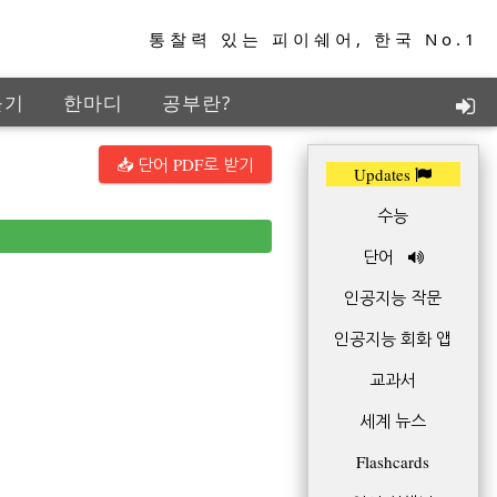
통찰력 있는 피이쉐어, 한국 No.1
들기
한마디
공부란?
지능학습
TED+
📥 단어 PDF로 받기
Updates
수능
단어
인공지능 작문
인공지능 회화 앱
교과서
세계 뉴스
Flashcards