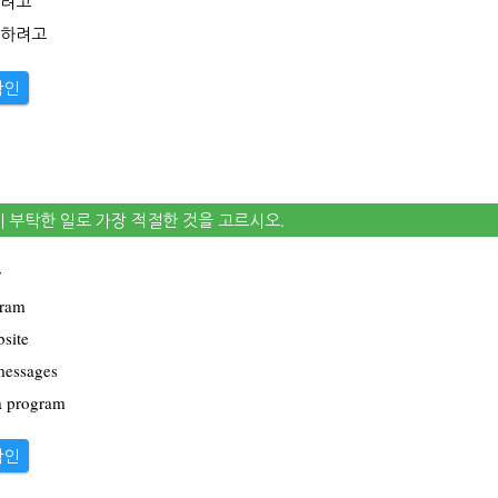
리려고
내하려고
확인
게 부탁한 일로 가장 적절한 것을 고르시오.
r
gram
bsite
messages
a program
확인