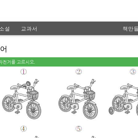
소설
교과서
책만
인공
영어
 자전거를 고르시오.