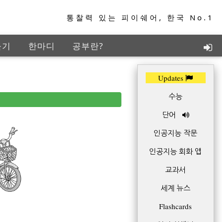
통찰력 있는 피이쉐어, 한국 No.1
들기
한마디
공부란?
지능학습
TED+
Updates
수능
단어
인공지능 작문
인공지능 회화 앱
교과서
세계 뉴스
Flashcards