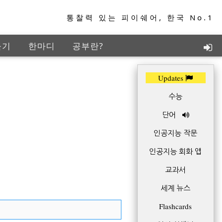
통찰력 있는 피이쉐어, 한국 No.1
들기
한마디
공부란?
지능학습
TED+
Updates
수능
단어
인공지능 작문
인공지능 회화 앱
교과서
세계 뉴스
Flashcards