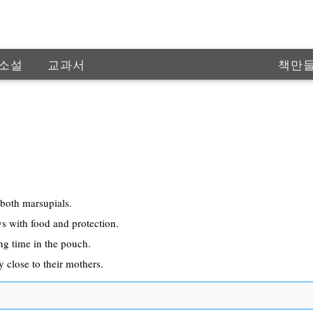
소설
교과서
책만
인공
both marsupials.
s with food and protection.
ng time in the pouch.
ay close to their mothers.