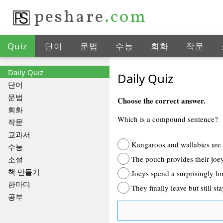
peshare
.com
Quiz
단어
문법
수능
회화
작문
Daily Quiz
Daily Quiz
단어
문법
Choose the correct answer.
회화
Which is a compound sentence?
작문
교과서
Kangaroos and wallabies are 
수능
The pouch provides their joey
소설
책 만들기
Joeys spend a surprisingly lo
한마디
They finally leave but still st
공부