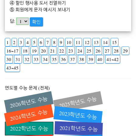
④ 할인 행사용 도서 진열하기
⑤ 회원에게 문자 메시지 보내기
답:
확인
1
2
3
4
5
6
7
8
9
10
11
12
13
14
15
16~17
18
19
20
21
22
23
24
25
26
27
28
29
30
31
32
33
34
35
36
37
38
39
40
41~42
43~45
연도별 수능 문제 (전체)
2026학년도 수능
2025학년도 수능
2024학년도 수능
2023학년도 수능
2021학년도 수능
2022학년도 수능