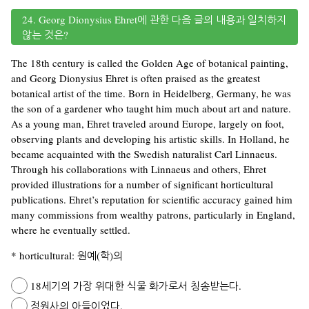
24. Georg Dionysius Ehret에 관한 다음 글의 내용과 일치하지
않는 것은?
The 18th century is called the Golden Age of botanical painting,
and Georg Dionysius Ehret is often praised as the greatest
botanical artist of the time. Born in Heidelberg, Germany, he was
the son of a gardener who taught him much about art and nature.
As a young man, Ehret traveled around Europe, largely on foot,
observing plants and developing his artistic skills. In Holland, he
became acquainted with the Swedish naturalist Carl Linnaeus.
Through his collaborations with Linnaeus and others, Ehret
provided illustrations for a number of significant horticultural
publications. Ehret’s reputation for scientific accuracy gained him
many commissions from wealthy patrons, particularly in England,
where he eventually settled.
* horticultural: 원예(학)의
18세기의 가장 위대한 식물 화가로서 칭송받는다.
정원사의 아들이었다.