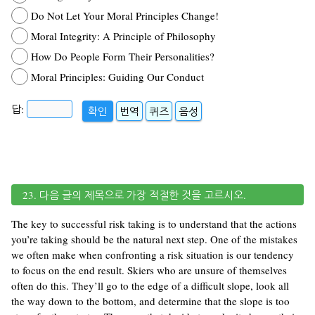
Do Not Let Your Moral Principles Change!
Moral Integrity: A Principle of Philosophy
How Do People Form Their Personalities?
Moral Principles: Guiding Our Conduct
답:
확인
번역
퀴즈
음성
23. 다음 글의 제목으로 가장 적절한 것을 고르시오.
The key to successful risk taking is to understand that the actions
you’re taking should be the natural next step. One of the mistakes
we often make when confronting a risk situation is our tendency
to focus on the end result. Skiers who are unsure of themselves
often do this. They’ll go to the edge of a difficult slope, look all
the way down to the bottom, and determine that the slope is too