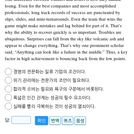
losing. Even for the best companies and most accomplished
professionals, long track records of success are punctuated by
slips, slides, and mini-turnarounds. Even the team that wins the
game might make mistakes and lag behind for part of it. That’s
why the ability to recover quickly is so important. Troubles are
ubiquitous. Surprises can fall from the sky like volcanic ash and
appear to change everything. That’s why one prominent scholar
said, “Anything can look like a failure in the middle.” Thus, a key
factor in high achievement is bouncing back from the low points.
경영의 전문화는 일류 기업의 조건이다.
위기 관리에는 전문가의 조언이 필요하다.
합리적 소비는 필요와 욕구의 구분에서 비롯된다.
폭넓은 인간 관계는 성공의 필수 요소이다.
실패를 빨리 극복하는 것이 성공의 열쇠이다.
답:
확인
번역
퀴즈
음성