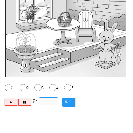
1
2
3
4
5
답:
확인