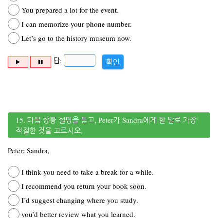
You prepared a lot for the event.
I can memorize your phone number.
Let’s go to the history museum now.
답:
확인
15. 다음 상황 설명을 듣고, Peter가 Sandra에게 할 말로 가장
적절한 것을 고르시오.
Peter: Sandra,
I think you need to take a break for a while.
I recommend you return your book soon.
I’d suggest changing where you study.
you’d better review what you learned.