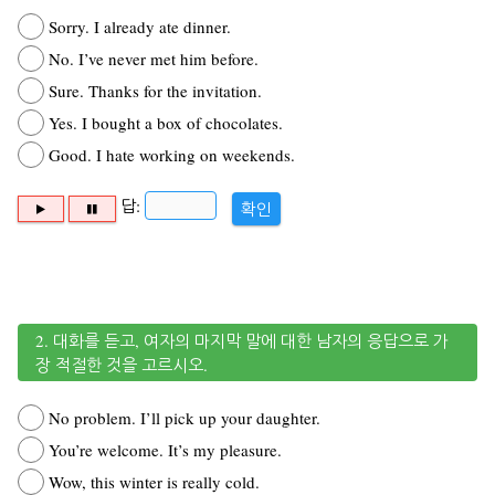
Sorry. I already ate dinner.
No. I’ve never met him before.
Sure. Thanks for the invitation.
Yes. I bought a box of chocolates.
Good. I hate working on weekends.
답:
확인
2. 대화를 듣고, 여자의 마지막 말에 대한 남자의 응답으로 가
장 적절한 것을 고르시오.
No problem. I’ll pick up your daughter.
You’re welcome. It’s my pleasure.
Wow, this winter is really cold.