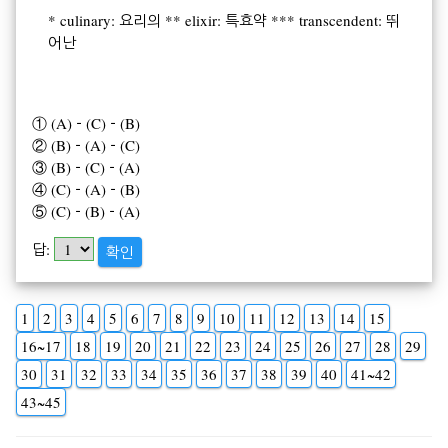
* culinary: 요리의 ** elixir: 특효약 *** transcendent: 뛰
어난
① (A)－(C)－(B)
② (B)－(A)－(C)
③ (B)－(C)－(A)
④ (C)－(A)－(B)
⑤ (C)－(B)－(A)
답:
확인
1
2
3
4
5
6
7
8
9
10
11
12
13
14
15
16~17
18
19
20
21
22
23
24
25
26
27
28
29
30
31
32
33
34
35
36
37
38
39
40
41~42
43~45