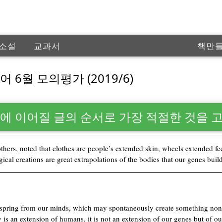
소설
교과서
책만
인공
 6월 모의평가 (2019/6)
다음에 이어질 글의 순서로 가장 적절한 것을 
ers, noted that clothes are people’s extended skin, wheels extended fe
cal creations are great extrapolations of the bodies that our genes build
ls spring from our minds, which may spontaneously create something non
 is an extension of humans, it is not an extension of our genes but of o