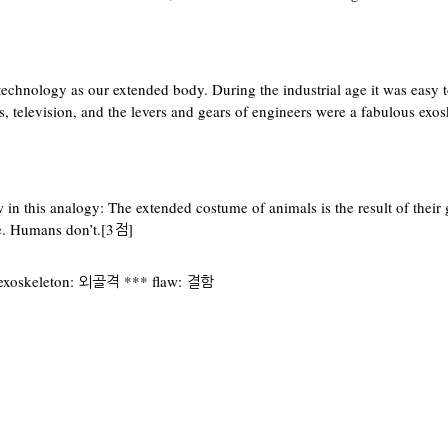
 technology as our extended body. During the industrial age it was easy 
, television, and the levers and gears of engineers were a fabulous exos
w in this analogy: The extended costume of animals is the result of their 
e. Humans don’t.[3점]
 exoskeleton: 외골격 *** flaw: 결함