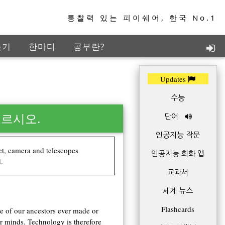
통찰력 있는 피이쉐어, 한국 No.1
들기
한마디
공부란?
지능학습
TED+
Updates
수능
고르시오.
단어
인공지능 작문
et, camera and telescopes
인공지능 회화 앱
.
교과서
세계 뉴스
Flashcards
e of our ancestors ever made or
ur minds. Technology is therefore