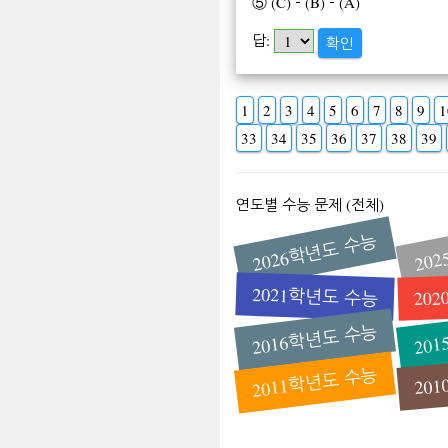
⑤ (C)－(B)－(A)
답:
확인
1
2
3
4
5
6
7
8
9
1
33
34
35
36
37
38
39
연도별 수능 문제 (전체)
2026학년도 수능
20
2021학년도 수능
20
2016학년도 수능
20
2011학년도 수능
20