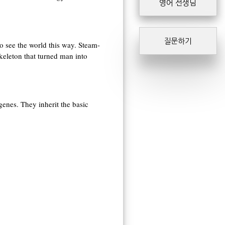
영어 선생님
질문하기
to see the world this way. Steam-
keleton that turned man into
genes. They inherit the basic